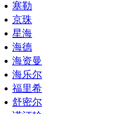
塞勒
京珠
星海
海德
海资曼
海乐尔
福里希
舒密尔